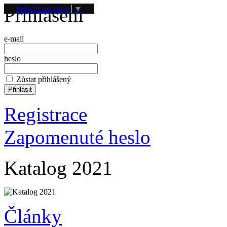
Přihlášení
Select Language
▼
e-mail
heslo
Zůstat přihlášený
Registrace
Zapomenuté heslo
Katalog 2021
Články