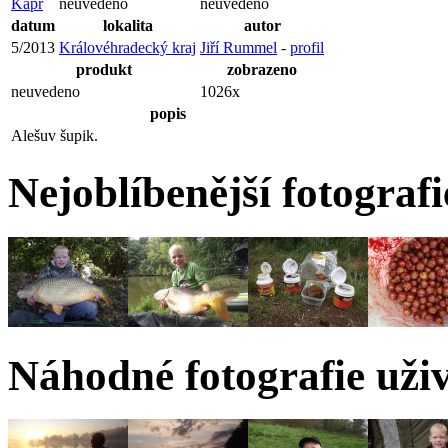
Kapr
neuvedeno
neuvedeno
datum
lokalita
autor
5/2013
Královéhradecký kraj
Jiří Rummel
-
profil
produkt
zobrazeno
neuvedeno
1026x
popis
Alešuv šupik.
Nejoblíbenější fotograf
Náhodné fotografie uži