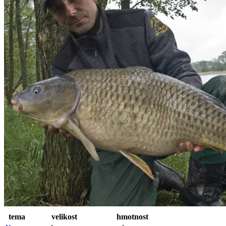
tema
velikost
hmotnost