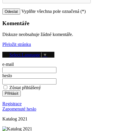
Vyplňte všechna pole označená (*)
Komentáře
Diskuze neobsahuje žádné komentáře.
Přeložit stránku
Přihlášení
Select Language
▼
e-mail
heslo
Zůstat přihlášený
Registrace
Zapomenuté heslo
Katalog 2021