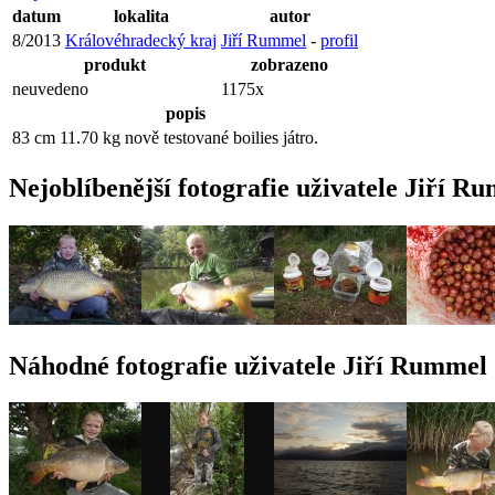
datum
lokalita
autor
8/2013
Královéhradecký kraj
Jiří Rummel
-
profil
produkt
zobrazeno
neuvedeno
1175x
popis
83 cm 11.70 kg nově testované boilies játro.
Nejoblíbenější fotografie uživatele Jiří R
Náhodné fotografie uživatele Jiří Rummel