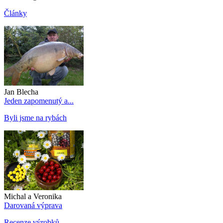
Články
Jan Blecha
Jeden zapomenutý a...
Byli jsme na rybách
Michal a Veronika
Darovaná výprava
Recenze výrobků