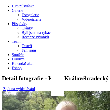
Hlavní stránka
Galerie
Fotogalerie
Videogalerie
Příspěvky
Články
Byli jsme na rybách
Recenze výrobků
Team
Testeři
Fan team
Soutěže
Diskuze
Kalendář akcí
Eshop
Detail fotografie - Kapr, Královéhradecký
Zpět na vyhledávání