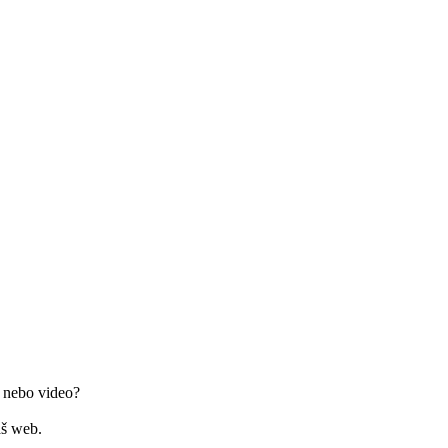
i nebo video?
áš web.