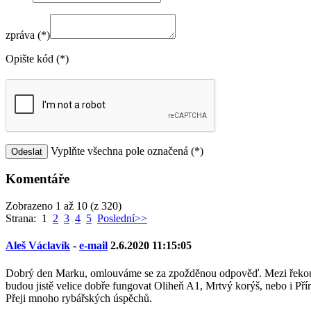
zpráva (*)
Opište kód (*)
Vyplňte všechna pole označená (*)
Komentáře
Zobrazeno 1 až 10 (z 320)
Strana: 1
2
3
4
5
Poslední>>
Aleš Václavík
-
e-mail
2.6.2020 11:15:05
Dobrý den Marku, omlouváme se za zpožděnou odpověď. Mezi řekou a p
budou jistě velice dobře fungovat Oliheň A1, Mrtvý korýš, nebo i Přír
Přeji mnoho rybářských úspěchů.