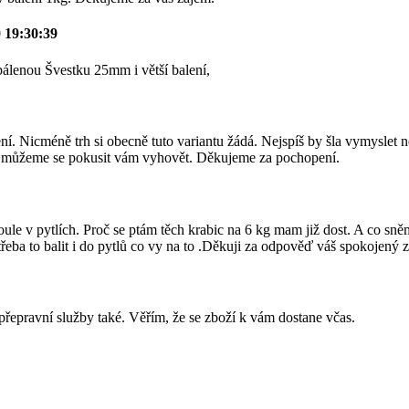
 19:30:39
zpálenou Švestku 25mm i větší balení,
. Nicméně trh si obecně tuto variantu žádá. Nejspíš by šla vymyslet něj
 a můžeme se pokusit vám vyhovět. Děkujeme za pochopení.
e v pytlích. Proč se ptám těch krabic na 6 kg mam již dost. A co sněm
eba to balit i do pytlů co vy na to .Děkuji za odpověď váš spokojený z
řepravní služby také. Věřím, že se zboží k vám dostane včas.