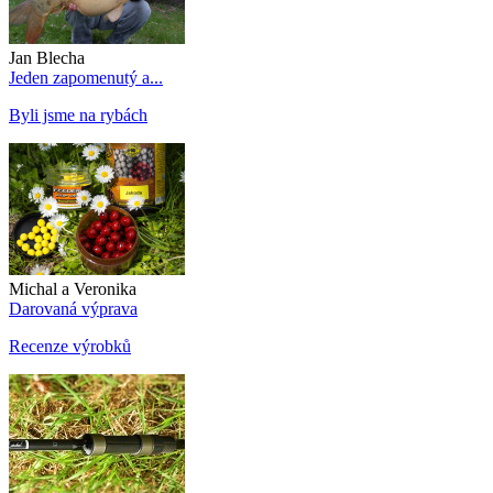
Jan Blecha
Jeden zapomenutý a...
Byli jsme na rybách
Michal a Veronika
Darovaná výprava
Recenze výrobků