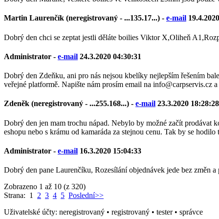
Martin Laurenčík (neregistrovaný - ...135.17...) -
e-mail
19.4.2020
Dobrý den chci se zeptat jestli děláte boilies Viktor X,Oliheň A1,Ro
Administrator
-
e-mail
24.3.2020 04:30:31
Dobrý den Zdeňku, ani pro nás nejsou kbelíky nejlepším řešením balení
veřejné platformě. Napište nám prosím email na info@carpservis.cz
Zdeněk (neregistrovaný - ...255.168...) -
e-mail
23.3.2020 18:28:28
Dobrý den jen mam trochu nápad. Nebylo by možné začít prodávat koul
eshopu nebo s krámu od kamaráda za stejnou cenu. Tak by se hodilo tř
Administrator
-
e-mail
16.3.2020 15:04:33
Dobrý den pane Laurenčíku, Rozesílání objednávek jede bez změn a p
Zobrazeno 1 až 10 (z 320)
Strana: 1
2
3
4
5
Poslední>>
Uživatelské účty:
neregistrovaný
•
registrovaný
•
tester
•
správce