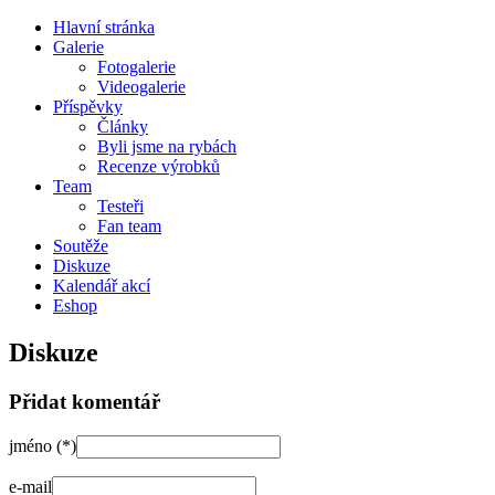
Hlavní stránka
Galerie
Fotogalerie
Videogalerie
Příspěvky
Články
Byli jsme na rybách
Recenze výrobků
Team
Testeři
Fan team
Soutěže
Diskuze
Kalendář akcí
Eshop
Diskuze
Přidat komentář
jméno (*)
e-mail