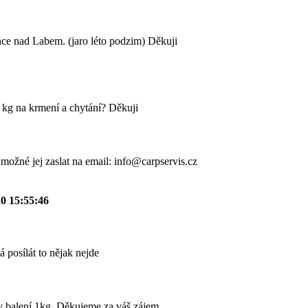
nce nad Labem. (jaro léto podzim) Děkuji
ik kg na krmení a chytání? Děkuji
 možné jej zaslat na email: info@carpservis.cz
20 15:55:46
 posílát to nějak nejde
v balení 1kg. Děkujeme za váš zájem.