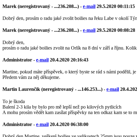
Marek (neregistrovaný - ...236.208...) -
e-mail
29.5.2020 00:11:15
Dobrý den, prosím o radu jaké zvolit boilies na řeku Labe v okolí Tý
Marek (neregistrovaný - ...236.208...) -
e-mail
29.5.2020 00:08:28
Dobrý den,
prosím o radu jaké boilies zvolit na Orlík na 8 dní v září a říjnu. Kol
Administrator
-
e-mail
20.4.2020 20:16:43
Martine, pokud máte příspěvek, o který byste se rád s námi podělil, je
Předem vám za něj děkujeme.
Martin Laurenčík (neregistrovaný - ...146.253...) -
e-mail
20.4.20
To je škoda
Balení 2-3 kila by bylo pro mě lepší než po kilových pytlicích
A mohu prosím vědět kam zasílat příspěvky na ten odkaz kam se to má
Administrator
-
e-mail
20.4.2020 06:38:00
Dobrý den Martine, veškeré boilies ve velikostech 25mm jsou pouze 