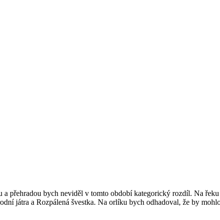
řehradou bych neviděl v tomto období kategorický rozdíl. Na řeku byc
odní játra a Rozpálená švestka. Na orlíku bych odhadoval, že by mohlo 