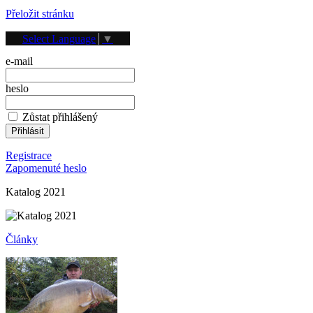
Přeložit stránku
Přihlášení
Select Language
▼
e-mail
heslo
Zůstat přihlášený
Registrace
Zapomenuté heslo
Katalog 2021
Články