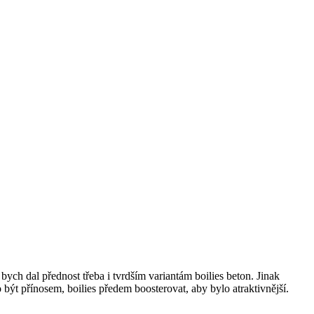
h dal přednost třeba i tvrdším variantám boilies beton. Jinak
být přínosem, boilies předem boosterovat, aby bylo atraktivnější.