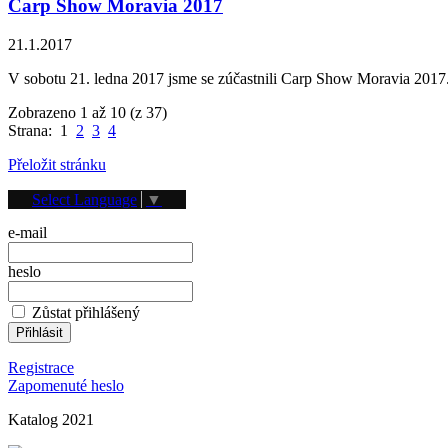
Carp Show Moravia 2017
21.1.2017
V sobotu 21. ledna 2017 jsme se zúčastnili Carp Show Moravia 2017
Zobrazeno 1 až 10 (z 37)
Strana: 1
2
3
4
Přeložit stránku
Přihlášení
Select Language
▼
e-mail
heslo
Zůstat přihlášený
Registrace
Zapomenuté heslo
Katalog 2021