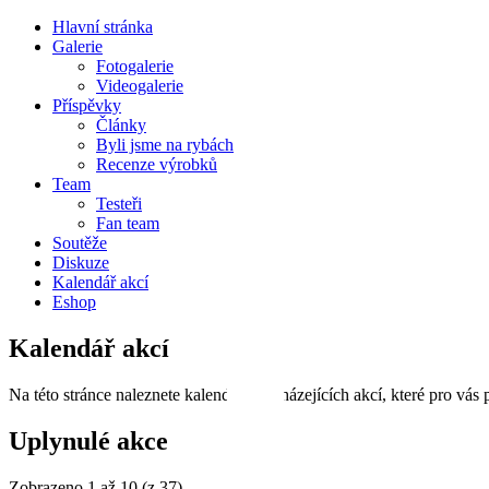
Hlavní stránka
Galerie
Fotogalerie
Videogalerie
Příspěvky
Články
Byli jsme na rybách
Recenze výrobků
Team
Testeři
Fan team
Soutěže
Diskuze
Kalendář akcí
Eshop
Kalendář akcí
Na této stránce naleznete kalendář nadcházejících akcí, které pro vás
Uplynulé akce
Zobrazeno 1 až 10 (z 37)