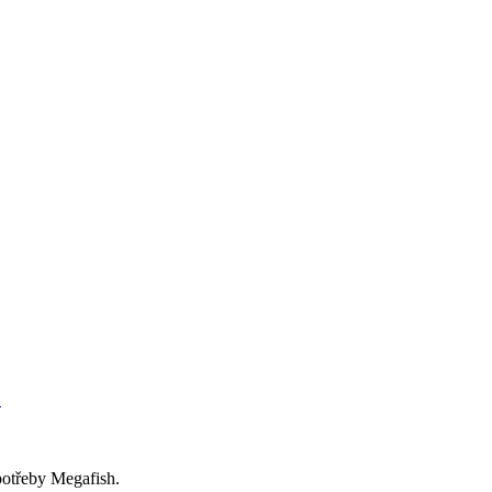
7
potřeby Megafish.