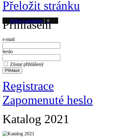
Přeložit stránku
Přihlášení
Select Language
▼
e-mail
heslo
Zůstat přihlášený
Registrace
Zapomenuté heslo
Katalog 2021