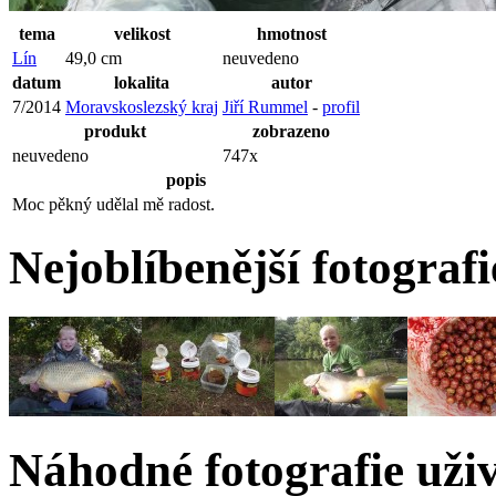
tema
velikost
hmotnost
Lín
49,0 cm
neuvedeno
datum
lokalita
autor
7/2014
Moravskoslezský kraj
Jiří Rummel
-
profil
produkt
zobrazeno
neuvedeno
747x
popis
Moc pěkný udělal mě radost.
Nejoblíbenější fotograf
Náhodné fotografie uži