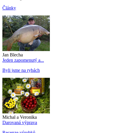
Články
Jan Blecha
Jeden zapomenutý a...
Byli jsme na rybách
Michal a Veronika
Darovaná výprava
Recenze výrobků