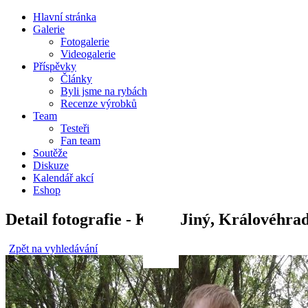
Hlavní stránka
Galerie
Fotogalerie
Videogalerie
Příspěvky
Články
Byli jsme na rybách
Recenze výrobků
Team
Testeři
Fan team
Soutěže
Diskuze
Kalendář akcí
Eshop
Detail fotografie - Kapr, Jiný, Královéhra
Zpět na vyhledávání