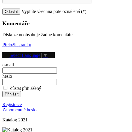
Vyplňte všechna pole označená (*)
Komentáře
Diskuze neobsahuje žádné komentáře.
Přeložit stránku
Přihlášení
Select Language
▼
e-mail
heslo
Zůstat přihlášený
Registrace
Zapomenuté heslo
Katalog 2021