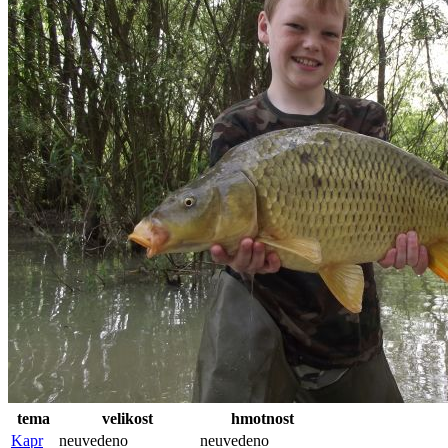
tema
velikost
hmotnost
Kapr
neuvedeno
neuvedeno