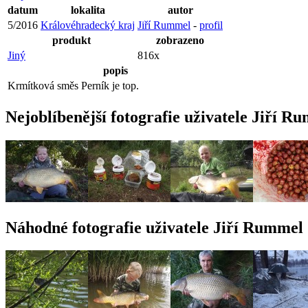
datum
lokalita
autor
5/2016
Královéhradecký kraj
Jiří Rummel
-
profil
produkt
zobrazeno
Jiný
816x
popis
Krmítková směs Perník je top.
Nejoblíbenější fotografie uživatele Jiří R
Náhodné fotografie uživatele Jiří Rummel