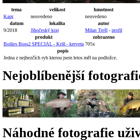
tema
velikost
hmotnost
Kapr
neuvedeno
neuvedeno
datum
lokalita
autor
9/2018
Jihočeský kraj
Milan Trešl
-
profil
produkt
zobrazeno
Boilies Boss2 SPECIAL - Krill - kreveta
705x
popis
Jedna z nejhezčích ryb kterou jsem letos měl na podložce.
Nejoblíbenější fotografi
Náhodné fotografie uživ