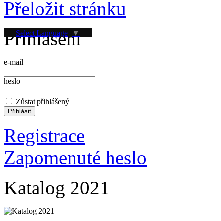
Přeložit stránku
Přihlášení
Select Language
▼
e-mail
heslo
Zůstat přihlášený
Registrace
Zapomenuté heslo
Katalog 2021