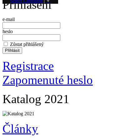
Přihlášení
Select Language
▼
e-mail
heslo
Zůstat přihlášený
Registrace
Zapomenuté heslo
Katalog 2021
Články