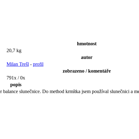
hmotnost
20,7 kg
autor
Milan Trešl
-
profil
zobrazeno / komentáře
791x / 0x
popis
der balance slunečnice. Do method krmítka jsem používal slunečnici a 