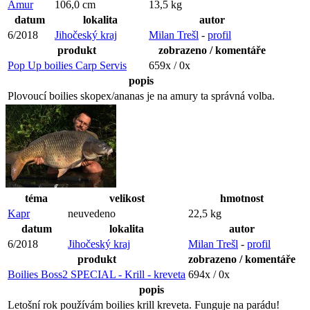
Amur
106,0 cm
13,5 kg
datum
lokalita
autor
6/2018
Jihočeský kraj
Milan Trešl
-
profil
produkt
zobrazeno / komentáře
Pop Up boilies Carp Servis
659x / 0x
popis
Plovoucí boilies skopex/ananas je na amury ta správná volba.
téma
velikost
hmotnost
Kapr
neuvedeno
22,5 kg
datum
lokalita
autor
6/2018
Jihočeský kraj
Milan Trešl
-
profil
produkt
zobrazeno / komentáře
Boilies Boss2 SPECIAL - Krill - kreveta
694x / 0x
popis
Letošní rok používám boilies krill kreveta. Funguje na parádu!