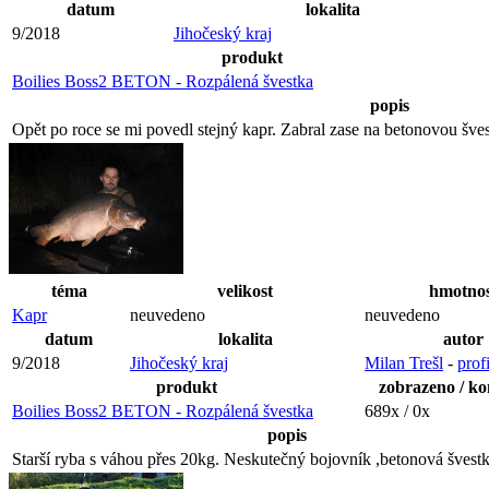
datum
lokalita
9/2018
Jihočeský kraj
produkt
Boilies Boss2 BETON - Rozpálená švestka
popis
Opět po roce se mi povedl stejný kapr. Zabral zase na betonovou šv
téma
velikost
hmotno
Kapr
neuvedeno
neuvedeno
datum
lokalita
autor
9/2018
Jihočeský kraj
Milan Trešl
-
profi
produkt
zobrazeno / k
Boilies Boss2 BETON - Rozpálená švestka
689x / 0x
popis
Starší ryba s váhou přes 20kg. Neskutečný bojovník ,betonová švestk