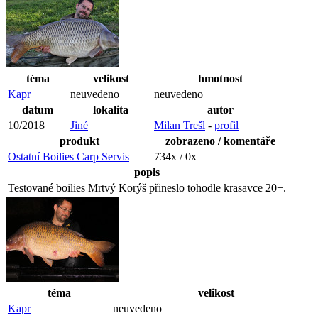
téma
velikost
hmotnost
Kapr
neuvedeno
neuvedeno
datum
lokalita
autor
10/2018
Jiné
Milan Trešl
-
profil
produkt
zobrazeno / komentáře
Ostatní Boilies Carp Servis
734x / 0x
popis
Testované boilies Mrtvý Korýš přineslo tohodle krasavce 20+.
téma
velikost
Kapr
neuvedeno