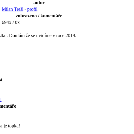
autor
Milan Trešl
-
profil
zobrazeno / komentáře
694x / 0x
estku. Doufám že se uvidíme v roce 2019.
st
l
omentáře
a je topka!