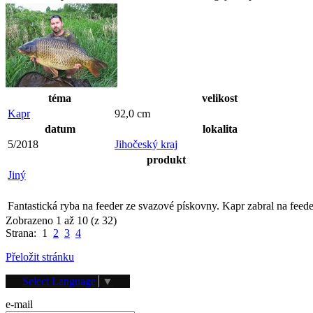
téma
velikost
Kapr
92,0 cm
datum
lokalita
5/2018
Jihočeský kraj
produkt
Jiný
Fantastická ryba na feeder ze svazové pískovny. Kapr zabral na fee
Zobrazeno 1 až 10 (z 32)
Strana: 1
2
3
4
Přeložit stránku
Přihlášení
Select Language
▼
e-mail