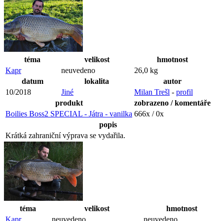
téma
velikost
hmotnost
Kapr
neuvedeno
26,0 kg
datum
lokalita
autor
10/2018
Jiné
Milan Trešl
-
profil
produkt
zobrazeno / komentáře
Boilies Boss2 SPECIAL - Játra - vanilka
666x / 0x
popis
Krátká zahraniční výprava se vydařila.
téma
velikost
hmotnost
Kapr
neuvedeno
neuvedeno