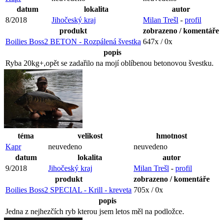
datum
lokalita
autor
8/2018
Jihočeský kraj
Milan Trešl
-
profil
produkt
zobrazeno / komentáře
Boilies Boss2 BETON - Rozpálená švestka
647x / 0x
popis
Ryba 20kg+,opět se zadařilo na mojí oblíbenou betonovou švestku.
téma
velikost
hmotnost
Kapr
neuvedeno
neuvedeno
datum
lokalita
autor
9/2018
Jihočeský kraj
Milan Trešl
-
profil
produkt
zobrazeno / komentáře
Boilies Boss2 SPECIAL - Krill - kreveta
705x / 0x
popis
Jedna z nejhezčích ryb kterou jsem letos měl na podložce.