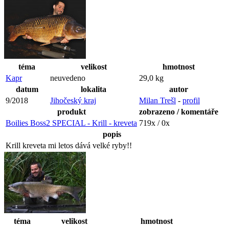
téma
velikost
hmotnost
Kapr
neuvedeno
29,0 kg
datum
lokalita
autor
9/2018
Jihočeský kraj
Milan Trešl
-
profil
produkt
zobrazeno / komentáře
Boilies Boss2 SPECIAL - Krill - kreveta
719x / 0x
popis
Krill kreveta mi letos dává velké ryby!!
téma
velikost
hmotnost