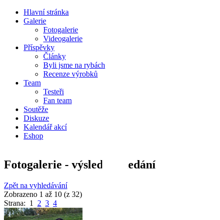
Hlavní stránka
Galerie
Fotogalerie
Videogalerie
Příspěvky
Články
Byli jsme na rybách
Recenze výrobků
Team
Testeři
Fan team
Soutěže
Diskuze
Kalendář akcí
Eshop
Fotogalerie - výsledky hledání
Zpět na vyhledávání
Zobrazeno 1 až 10 (z 32)
Strana: 1
2
3
4