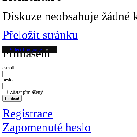
Diskuze neobsahuje žádné 
Přeložit stránku
Přihlášení
Select Language
▼
e-mail
heslo
Zůstat přihlášený
Registrace
Zapomenuté heslo