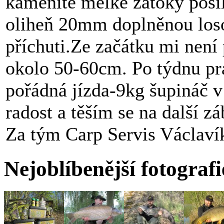
kamenité mělké zátoky posí
oliheň 20mm doplněnou los
příchuti.Ze začátku mi není
okolo 50-60cm. Po týdnu pr
pořádná jízda-9kg šupináč 
radost a těším se na další zá
Za tým Carp Servis Václaví
Nejoblíbenější fotografi