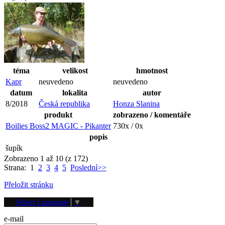
téma
velikost
hmotnost
Kapr
neuvedeno
neuvedeno
datum
lokalita
autor
8/2018
Česká republika
Honza Slanina
produkt
zobrazeno / komentáře
Boilies Boss2 MAGIC - Pikanter
730x / 0x
popis
šupík
Zobrazeno 1 až 10 (z 172)
Strana: 1
2
3
4
5
Poslední>>
Přeložit stránku
Přihlášení
Select Language
▼
e-mail