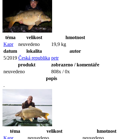
téma
velikost
hmotnost
Kapr
neuvedeno
19,9 kg
datum
lokalita
autor
5/2019
Česká republika
petr
produkt
zobrazeno / komentáře
neuvedeno
808x / 0x
popis
.
téma
velikost
hmotnost
Kapr
neuvedeno
neuvedeno