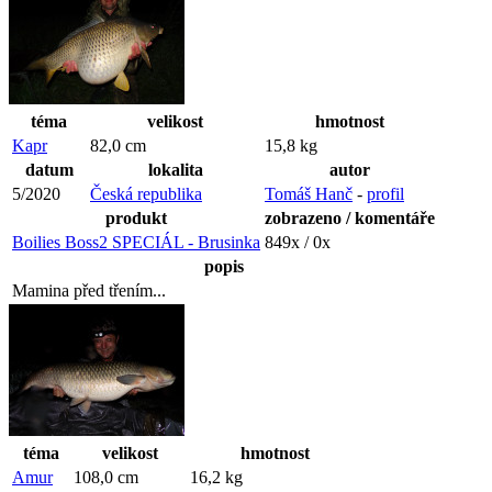
téma
velikost
hmotnost
Kapr
82,0 cm
15,8 kg
datum
lokalita
autor
5/2020
Česká republika
Tomáš Hanč
-
profil
produkt
zobrazeno / komentáře
Boilies Boss2 SPECIÁL - Brusinka
849x / 0x
popis
Mamina před třením...
téma
velikost
hmotnost
Amur
108,0 cm
16,2 kg