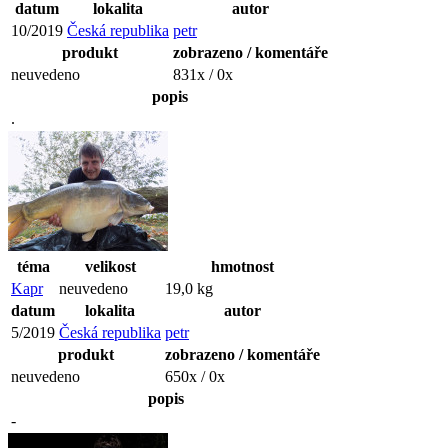
datum
lokalita
autor
10/2019
Česká republika
petr
produkt
zobrazeno / komentáře
neuvedeno
831x / 0x
popis
.
téma
velikost
hmotnost
Kapr
neuvedeno
19,0 kg
datum
lokalita
autor
5/2019
Česká republika
petr
produkt
zobrazeno / komentáře
neuvedeno
650x / 0x
popis
-