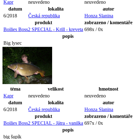
Kapr
neuvedeno
neuvedeno
datum
lokalita
autor
6/2018
Česká republika
Honza Slanina
produkt
zobrazeno / komentáře
Boilies Boss2 SPECIAL - Krill - kreveta
698x / 0x
popis
Big lysec
téma
velikost
hmotnost
Kapr
neuvedeno
neuvedeno
datum
lokalita
autor
6/2018
Česká republika
Honza Slanina
produkt
zobrazeno / komentáře
Boilies Boss2 SPECIAL - Játra - vanilka
697x / 0x
popis
big šupík