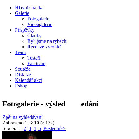
Hlavní stránka
Galerie
Fotogalerie
Videogalerie
Příspěvky
Články
Byli jsme na rybách
Recenze výrobků
Team
Testeři
Fan team
Soutěže
Diskuze
Kalendář akcí
Eshop
Fotogalerie - výsledky hledání
Zpět na vyhledávání
Zobrazeno 1 až 10 (z 172)
Strana: 1
2
3
4
5
Poslední>>