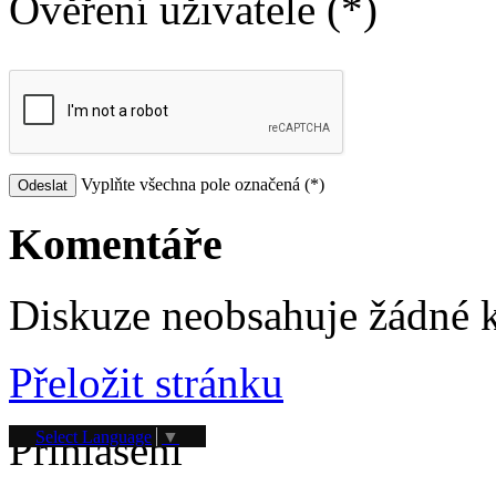
Ověření uživatele (*)
Vyplňte všechna pole označená (*)
Komentáře
Diskuze neobsahuje žádné 
Přeložit stránku
Přihlášení
Select Language
▼