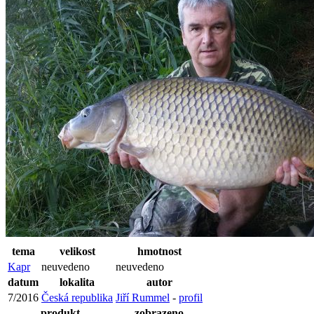
tema
velikost
hmotnost
Kapr
neuvedeno
neuvedeno
datum
lokalita
autor
7/2016
Česká republika
Jiří Rummel
-
profil
produkt
zobrazeno