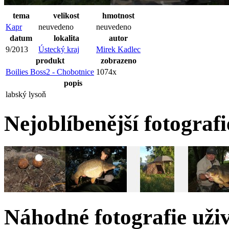
tema
velikost
hmotnost
Kapr
neuvedeno
neuvedeno
datum
lokalita
autor
9/2013
Ústecký kraj
Mirek Kadlec
produkt
zobrazeno
Boilies Boss2 - Chobotnice
1074x
popis
labský lysoň
Nejoblíbenější fotograf
Náhodné fotografie uži