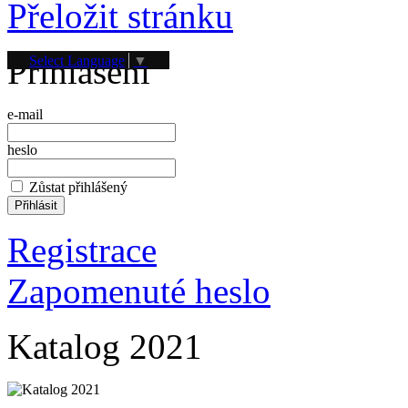
Přeložit stránku
Přihlášení
Select Language
▼
e-mail
heslo
Zůstat přihlášený
Registrace
Zapomenuté heslo
Katalog 2021