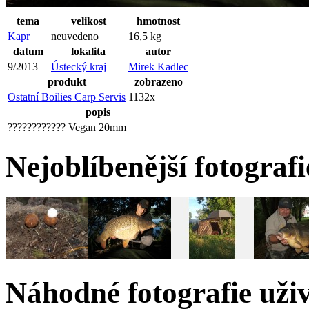
tema
velikost
hmotnost
Kapr
neuvedeno
16,5 kg
datum
lokalita
autor
9/2013
Ústecký kraj
Mirek Kadlec
produkt
zobrazeno
Ostatní Boilies Carp Servis
1132x
popis
???????????? Vegan 20mm
Nejoblíbenější fotograf
Náhodné fotografie uži