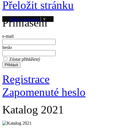
Přeložit stránku
Přihlášení
Select Language
▼
e-mail
heslo
Zůstat přihlášený
Registrace
Zapomenuté heslo
Katalog 2021