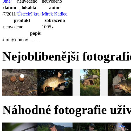
Jiné
neuvedeno
neuvedeno
datum
lokalita
autor
7/2011
Ústecký kraj
Mirek Kadlec
produkt
zobrazeno
neuvedeno
1095x
popis
druhý domov.........
Nejoblíbenější fotograf
Náhodné fotografie uži