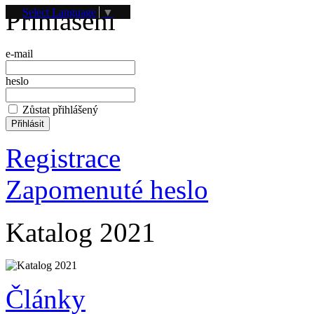
Přihlášení
Select Language
▼
e-mail
heslo
Zůstat přihlášený
Registrace
Zapomenuté heslo
Katalog 2021
Články