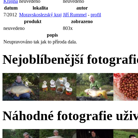
Krajina
neuvedeno
neuvedeno
datum
lokalita
autor
7/2012
Moravskoslezský kraj
Jiří Rummel
-
profil
produkt
zobrazeno
neuvedeno
803x
popis
Neupravováno tak jak to příroda dala.
Nejoblíbenější fotograf
Náhodné fotografie uži