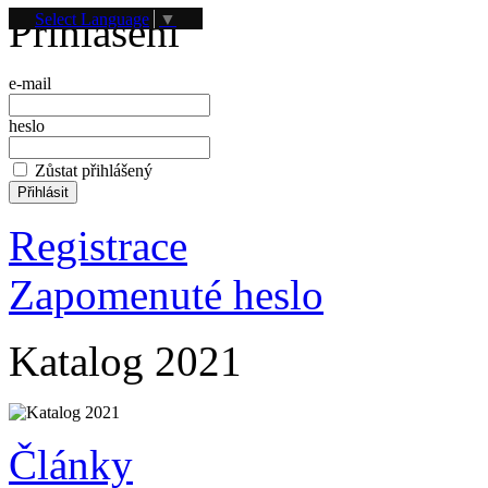
Přihlášení
Select Language
▼
e-mail
heslo
Zůstat přihlášený
Registrace
Zapomenuté heslo
Katalog 2021
Články