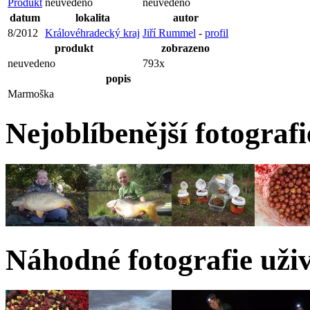
Produkt
neuvedeno
neuvedeno
datum
lokalita
autor
8/2012
Královéhradecký kraj
Jiří Rummel
-
profil
produkt
zobrazeno
neuvedeno
793x
popis
Marmoška
Nejoblíbenější fotograf
Náhodné fotografie uži