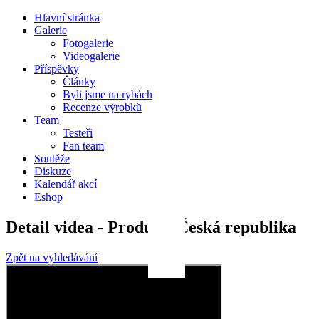
Hlavní stránka
Galerie
Fotogalerie
Videogalerie
Příspěvky
Články
Byli jsme na rybách
Recenze výrobků
Team
Testeři
Fan team
Soutěže
Diskuze
Kalendář akcí
Eshop
Detail videa - Produkt, Česká republika
Zpět na vyhledávání