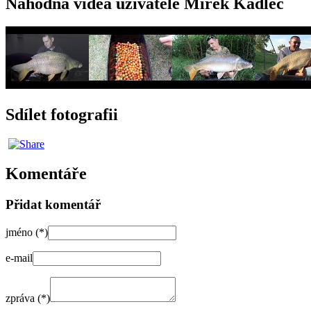
Náhodná videa uživatele Mirek Kadlec
Sdílet fotografii
Komentáře
Přidat komentář
jméno (*)
e-mail
zpráva (*)