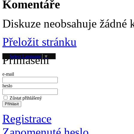
Komentáře
Diskuze neobsahuje žádné 
Přeložit stránku
Přihlášení
Select Language
▼
e-mail
heslo
Zůstat přihlášený
Registrace
Zapomenuté heslo