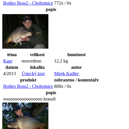
Boilies Boss2 - Chobotnice
772x / 0x
popis
téma
velikost
hmotnost
Kapr
neuvedeno
12,2 kg
datum
lokalita
autor
4/2013
Ústecký kraj
Mirek Kadlec
produkt
zobrazeno / komentáře
Boilies Boss2 - Chobotnice
808x / 0x
popis
ooooooooooooooooo krasoň