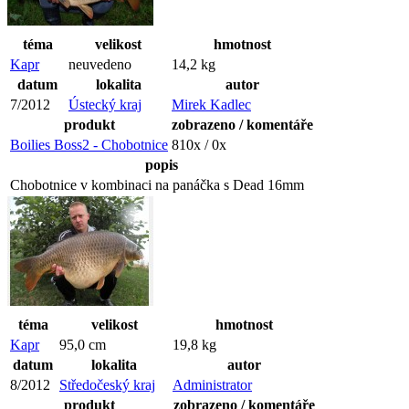
téma
velikost
hmotnost
Kapr
neuvedeno
14,2 kg
datum
lokalita
autor
7/2012
Ústecký kraj
Mirek Kadlec
produkt
zobrazeno / komentáře
Boilies Boss2 - Chobotnice
810x / 0x
popis
Chobotnice v kombinaci na panáčka s Dead 16mm
téma
velikost
hmotnost
Kapr
95,0 cm
19,8 kg
datum
lokalita
autor
8/2012
Středočeský kraj
Administrator
produkt
zobrazeno / komentáře