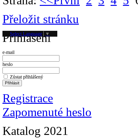
Strana:
<<První
2
3
4
5
Přeložit stránku
Přihlášení
Select Language
▼
e-mail
heslo
Zůstat přihlášený
Registrace
Zapomenuté heslo
Katalog 2021