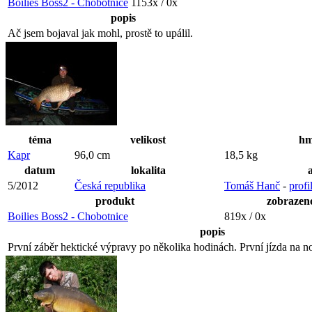
Boilies Boss2 - Chobotnice
1153x / 0x
popis
Ač jsem bojaval jak mohl, prostě to upálil.
téma
velikost
hm
Kapr
96,0 cm
18,5 kg
datum
lokalita
5/2012
Česká republika
Tomáš Hanč
-
profi
produkt
zobrazen
Boilies Boss2 - Chobotnice
819x / 0x
popis
První záběr hektické výpravy po několika hodinách. První jízda na no