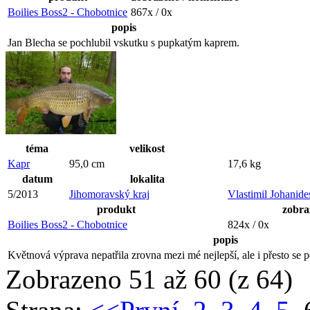
Boilies Boss2 - Chobotnice
867x / 0x
popis
Jan Blecha se pochlubil vskutku s pupkatým kaprem.
téma
velikost
Kapr
95,0 cm
17,6 kg
datum
lokalita
5/2013
Jihomoravský kraj
Vlastimil Johanide
produkt
zobra
Boilies Boss2 - Chobotnice
824x / 0x
popis
Květnová výprava nepatřila zrovna mezi mé nejlepší, ale i přesto se p
Zobrazeno 51 až 60 (z 64)