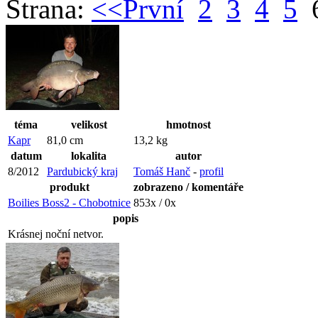
Strana:
<<První
2
3
4
5
téma
velikost
hmotnost
Kapr
81,0 cm
13,2 kg
datum
lokalita
autor
8/2012
Pardubický kraj
Tomáš Hanč
-
profil
produkt
zobrazeno / komentáře
Boilies Boss2 - Chobotnice
853x / 0x
popis
Krásnej noční netvor.