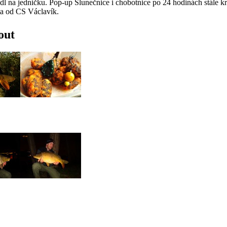
l na jedničku. Pop-up Slunečnice i chobotnice po 24 hodinách stále k
eta od CS Václavík.
out