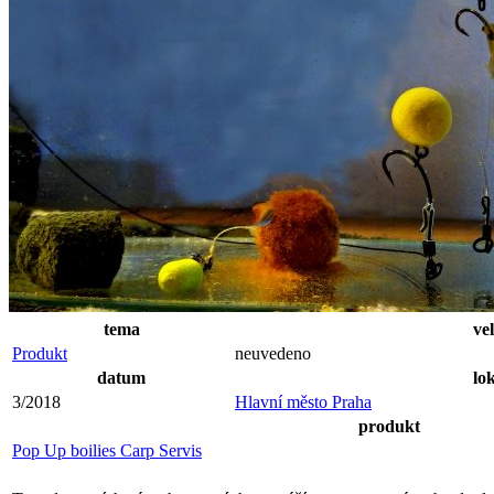
tema
vel
Produkt
neuvedeno
datum
lok
3/2018
Hlavní město Praha
produkt
Pop Up boilies Carp Servis