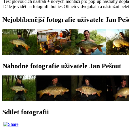
Test plovoucích nástrah + nových montáží pro pop-up nástrahy doplad
Dále je vidět na fotografii boilies Oliheň v dvojobalu a nástražní pel
Nejoblíbenější fotografie uživatele Jan Peš
Náhodné fotografie uživatele Jan Pešout
Sdílet fotografii