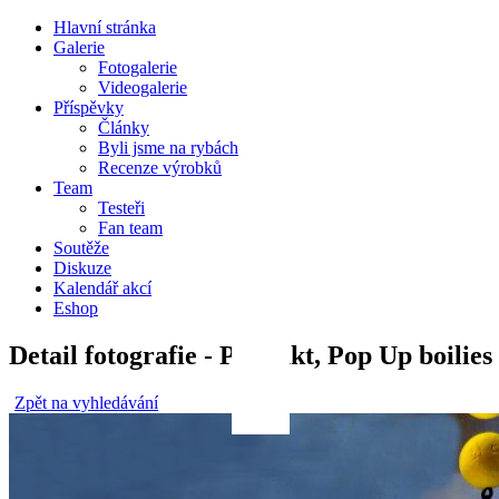
Hlavní stránka
Galerie
Fotogalerie
Videogalerie
Příspěvky
Články
Byli jsme na rybách
Recenze výrobků
Team
Testeři
Fan team
Soutěže
Diskuze
Kalendář akcí
Eshop
Detail fotografie - Produkt, Pop Up boilie
Zpět na vyhledávání