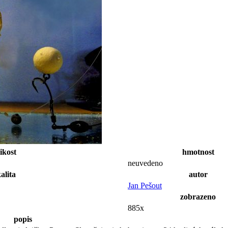
ikost
hmotnost
neuvedeno
alita
autor
Jan Pešout
zobrazeno
885x
popis