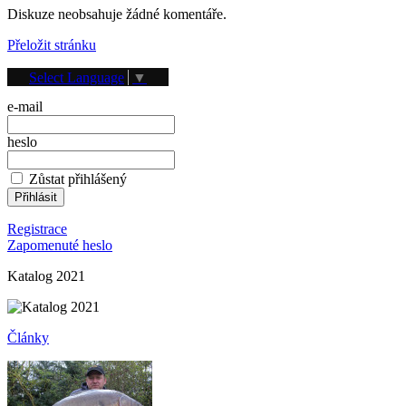
Diskuze neobsahuje žádné komentáře.
Přeložit stránku
Přihlášení
Select Language
▼
e-mail
heslo
Zůstat přihlášený
Registrace
Zapomenuté heslo
Katalog 2021
Články