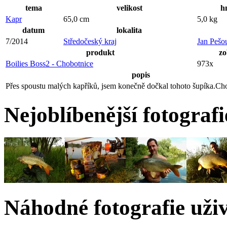
tema
velikost
h
Kapr
65,0 cm
5,0 kg
datum
lokalita
7/2014
Středočeský kraj
Jan Pešo
produkt
zo
Boilies Boss2 - Chobotnice
973x
popis
Přes spoustu malých kapříků, jsem konečně dočkal tohoto šupíka.Chob
Nejoblíbenější fotografi
Náhodné fotografie uživ