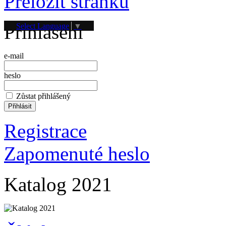
Přeložit stránku
Přihlášení
Select Language
▼
e-mail
heslo
Zůstat přihlášený
Registrace
Zapomenuté heslo
Katalog 2021