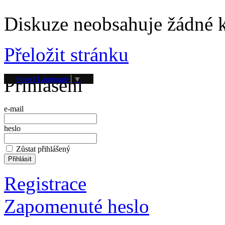
Diskuze neobsahuje žádné 
Přeložit stránku
Přihlášení
Select Language
▼
e-mail
heslo
Zůstat přihlášený
Registrace
Zapomenuté heslo