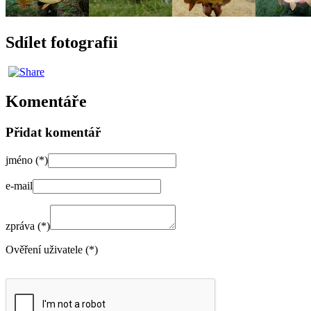
Sdílet fotografii
Komentáře
Přidat komentář
jméno (*)
e-mail
zpráva (*)
Ověření uživatele (*)