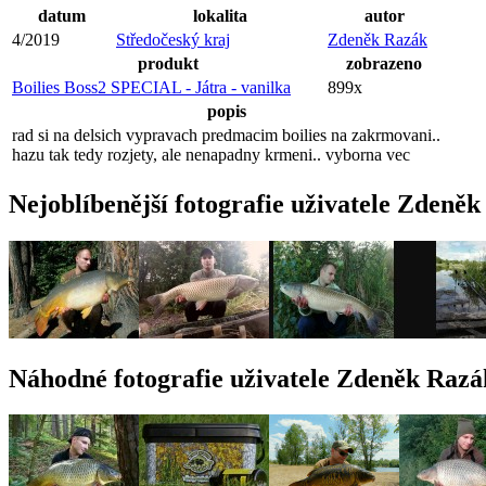
datum
lokalita
autor
4/2019
Středočeský kraj
Zdeněk Razák
produkt
zobrazeno
Boilies Boss2 SPECIAL - Játra - vanilka
899x
popis
rad si na delsich vypravach predmacim boilies na zakrmovani..
hazu tak tedy rozjety, ale nenapadny krmeni.. vyborna vec
Nejoblíbenější fotografie uživatele Zdeně
Náhodné fotografie uživatele Zdeněk Razá