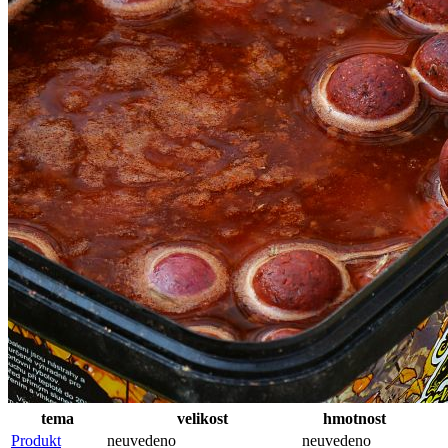
tema
velikost
hmotnost
Produkt
neuvedeno
neuvedeno