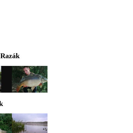
k Razák
k