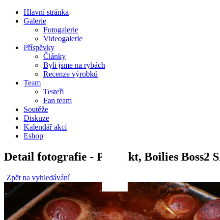
Hlavní stránka
Galerie
Fotogalerie
Videogalerie
Příspěvky
Články
Byli jsme na rybách
Recenze výrobků
Team
Testeři
Fan team
Soutěže
Diskuze
Kalendář akcí
Eshop
Detail fotografie - Produkt, Boilies Boss2
Zpět na vyhledávání