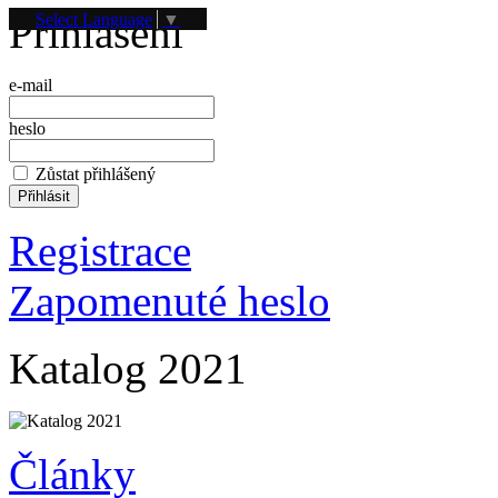
Přihlášení
Select Language
▼
e-mail
heslo
Zůstat přihlášený
Registrace
Zapomenuté heslo
Katalog 2021
Články