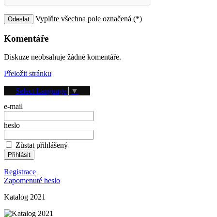
Vyplňte všechna pole označená (*)
Komentáře
Diskuze neobsahuje žádné komentáře.
Přeložit stránku
Přihlášení
Select Language
▼
e-mail
heslo
Zůstat přihlášený
Registrace
Zapomenuté heslo
Katalog 2021