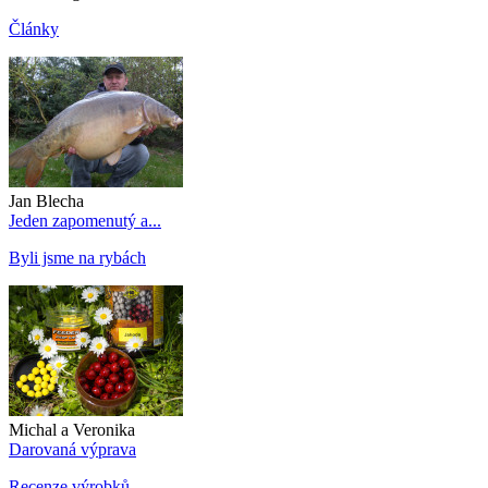
Články
Jan Blecha
Jeden zapomenutý a...
Byli jsme na rybách
Michal a Veronika
Darovaná výprava
Recenze výrobků