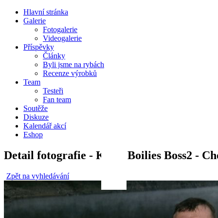
Hlavní stránka
Galerie
Fotogalerie
Videogalerie
Příspěvky
Články
Byli jsme na rybách
Recenze výrobků
Team
Testeři
Fan team
Soutěže
Diskuze
Kalendář akcí
Eshop
Detail fotografie - Kapr, Boilies Boss2 - C
Zpět na vyhledávání