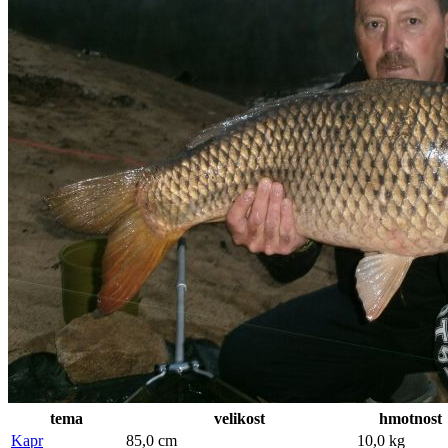
tema
velikost
hmotnost
Kapr
85,0 cm
10,0 kg