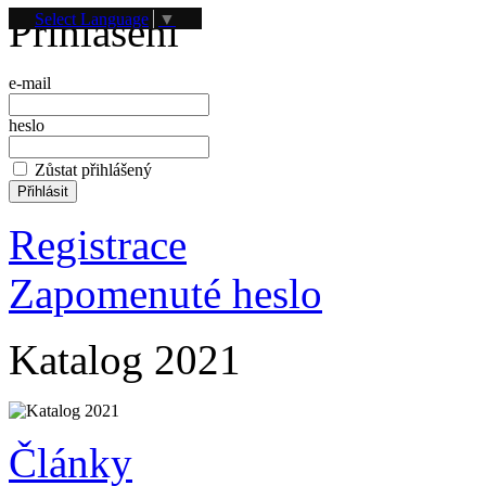
Přihlášení
Select Language
▼
e-mail
heslo
Zůstat přihlášený
Registrace
Zapomenuté heslo
Katalog 2021
Články