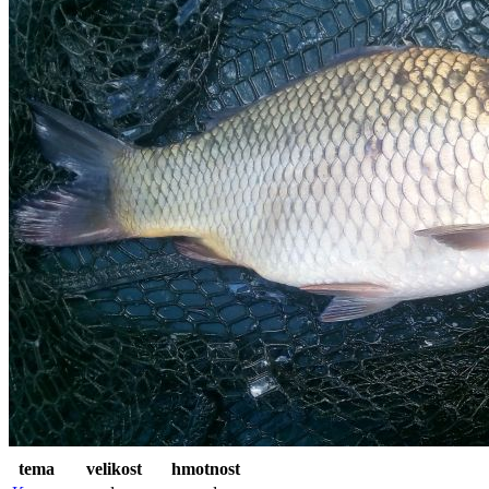
tema
velikost
hmotnost