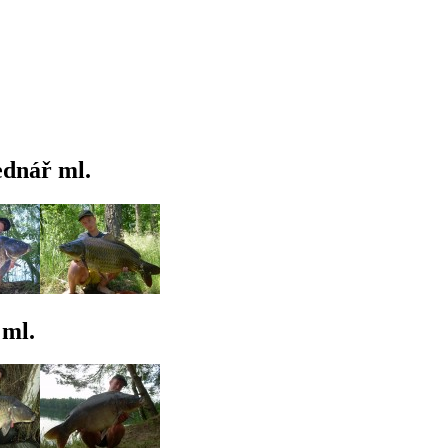
ednář ml.
 ml.