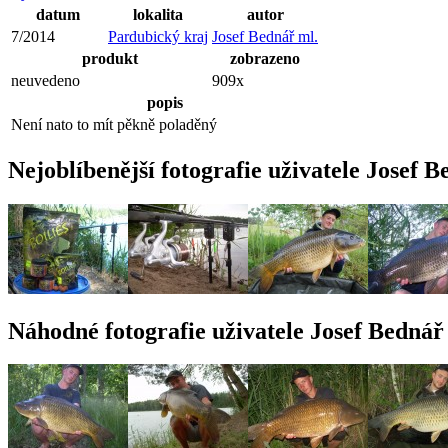
datum
lokalita
autor
7/2014
Pardubický kraj
Josef Bednář ml.
produkt
zobrazeno
neuvedeno
909x
popis
Není nato to mít pěkně poladěný
Nejoblíbenější fotografie uživatele Josef B
Náhodné fotografie uživatele Josef Bednář