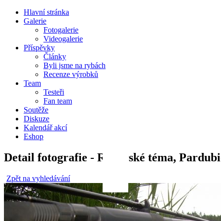
Hlavní stránka
Galerie
Fotogalerie
Videogalerie
Příspěvky
Články
Byli jsme na rybách
Recenze výrobků
Team
Testeři
Fan team
Soutěže
Diskuze
Kalendář akcí
Eshop
Detail fotografie - Rybářské téma, Pardub
Zpět na vyhledávání