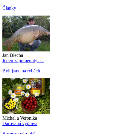
Články
Jan Blecha
Jeden zapomenutý a...
Byli jsme na rybách
Michal a Veronika
Darovaná výprava
Recenze výrobků