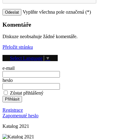
Vyplňte všechna pole označená (*)
Komentáře
Diskuze neobsahuje žádné komentáře.
Přeložit stránku
Přihlášení
Select Language
▼
e-mail
heslo
Zůstat přihlášený
Registrace
Zapomenuté heslo
Katalog 2021