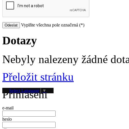
Vyplňte všechna pole označená (*)
Dotazy
Nebyly nalezeny žádné dot
Přeložit stránku
Přihlášení
Select Language
▼
e-mail
heslo