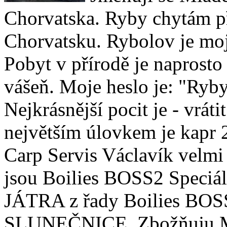
Chorvatska. Ryby chytám p
Chorvatsku. Rybolov je moj
Pobyt v přírodě je naprosto
vášeň. Moje heslo je: "Ryby
Nejkrásnější pocit je - vrát
největším úlovkem je kapr 
Carp Servis Václavík velmi
jsou Boilies BOSS2 Spec
JÁTRA z řady Boilies BO
SLUNEČNICE. Zbožňuju