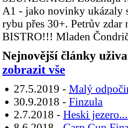
A1 - jako novinky ukázaly 
rybu přes 30+. Petrův zdar 
BISTRO!!! Mladen Čondrič
Nejnovější články uživ
zobrazit vše
27.5.2019 -
Malý odpočin
30.9.2018 -
Finzula
2.7.2018 -
Heski jezero...
8.6.2018 -
Carp Cup Fin