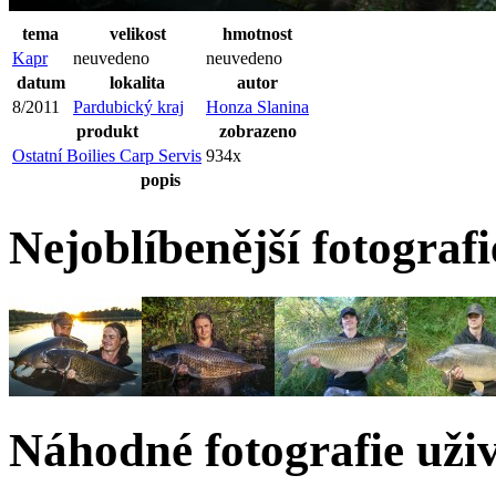
tema
velikost
hmotnost
Kapr
neuvedeno
neuvedeno
datum
lokalita
autor
8/2011
Pardubický kraj
Honza Slanina
produkt
zobrazeno
Ostatní Boilies Carp Servis
934x
popis
Nejoblíbenější fotograf
Náhodné fotografie uži