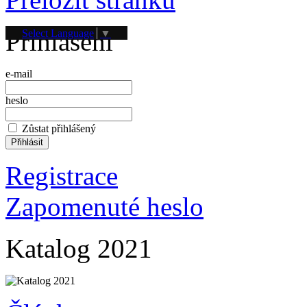
Přihlášení
Select Language
▼
e-mail
heslo
Zůstat přihlášený
Registrace
Zapomenuté heslo
Katalog 2021