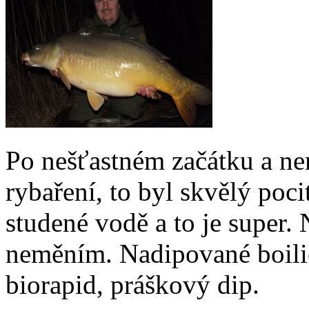
Po nešťastném začátku a n
rybaření, to byl skvělý pocit
studené vodě a to je super.
neměním. Nadipované boilie
biorapid, práškový dip.