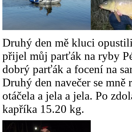
Druhý den mě kluci opustili
přijel můj parťák na ryby P
dobrý parťák a focení na s
Druhý den navečer se mně r
otáčela a jela a jela. Po zd
kapříka 15.20 kg.