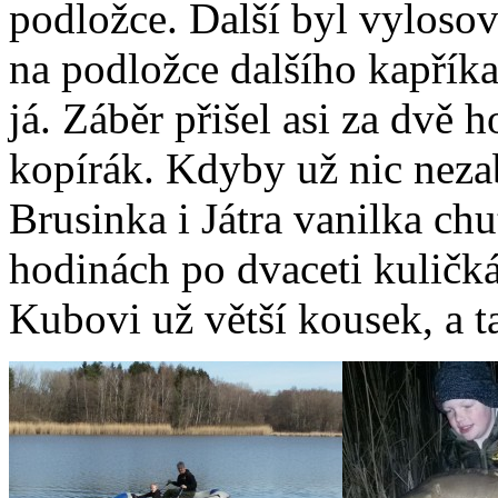
podložce. Další byl vylosov
na podložce dalšího kapřík
já. Záběr přišel asi za dvě 
kopírák. Kdyby už nic nezab
Brusinka i Játra vanilka ch
hodinách po dvaceti kuličká
Kubovi už větší kousek, a ta