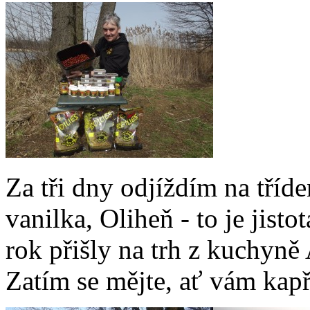
Za tři dny odjíždím na tříde
vanilka, Oliheň - to je jisto
rok přišly na trh z kuchyně
Zatím se mějte, ať vám kapř