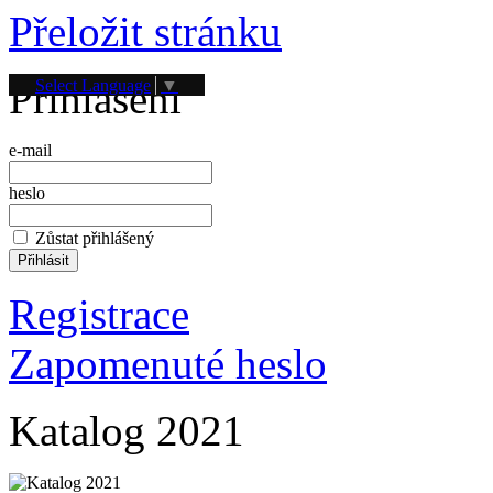
Přeložit stránku
Přihlášení
Select Language
▼
e-mail
heslo
Zůstat přihlášený
Registrace
Zapomenuté heslo
Katalog 2021