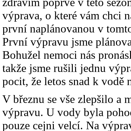
zdravím poprvé v této sezon
výprava, o které vám chci n
první naplánovanou v tomto
První výpravu jsme plánoval
Bohužel nemoci nás pronásl
takže jsme rušili jednu výp
pocit, že letos snad k vodě
V březnu se vše zlepšilo a m
výpravu. U vody byla pohod
pouze cejni velcí. Na výprav