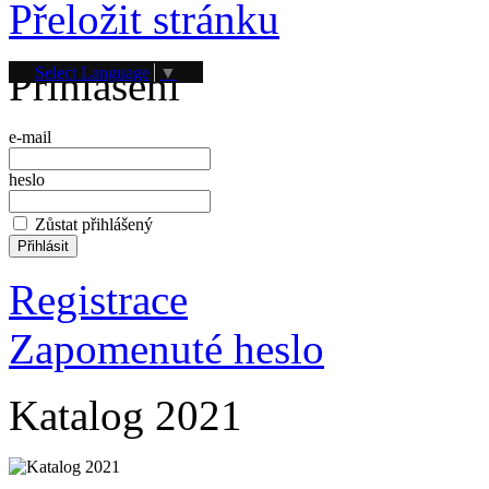
Přeložit stránku
Přihlášení
Select Language
▼
e-mail
heslo
Zůstat přihlášený
Registrace
Zapomenuté heslo
Katalog 2021