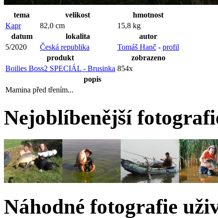
tema
velikost
hmotnost
Kapr
82,0 cm
15,8 kg
datum
lokalita
autor
5/2020
Česká republika
Tomáš Hanč
-
profil
produkt
zobrazeno
Boilies Boss2 SPECIÁL - Brusinka
854x
popis
Mamina před třením...
Nejoblíbenější fotograf
Náhodné fotografie uži