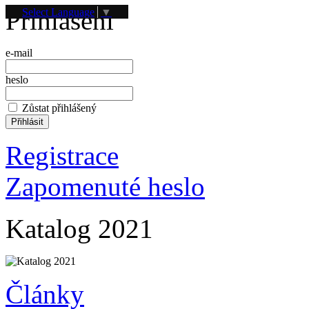
Přihlášení
Select Language
▼
e-mail
heslo
Zůstat přihlášený
Registrace
Zapomenuté heslo
Katalog 2021
Články