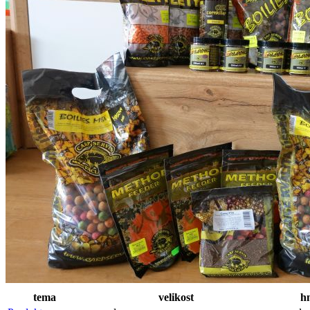
tema
velikost
h