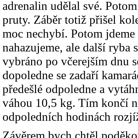
adrenalin udělal své. Potom
pruty. Záběr totiž přišel ko
moc nechybí. Potom jdeme s
nahazujeme, ale další ryba
vybráno po včerejším dnu s
dopoledne se zadaří kamarád
předešlé odpoledne a vytáhn
váhou 10,5 kg. Tím končí na
odpoledních hodinách rozj
Závěrem bych chtěl poděko