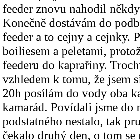
feeder znovu nahodil někd
Konečně dostávám do podbě
feeder a to cejny a cejnky. 
boiliesem a peletami, protož
feederu do kaprařiny. Troch
vzhledem k tomu, že jsem si
20h posílám do vody oba ka
kamarád. Povídali jsme do n
podstatného nestalo, tak pr
čekalo druhý den, o tom se