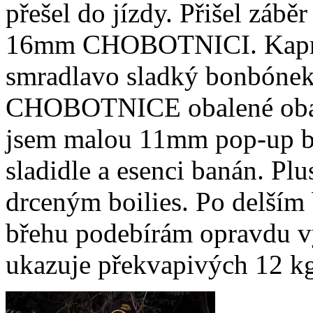
přešel do jízdy. Přišel zá
16mm CHOBOTNICI. Kaprům
smradlavo sladký bonbónek
CHOBOTNICE obalené obalov
jsem malou 11mm pop-up b
sladidle a esenci banán. Plu
drceným boilies. Po delším
břehu podebírám opravdu v
ukazuje překvapivých 12 kg