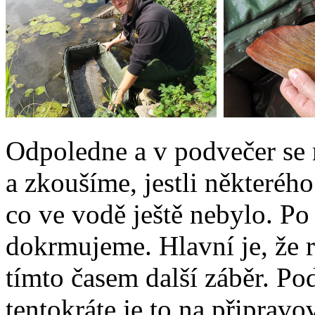
Odpoledne a v podvečer se 
a zkoušíme, jestli některéh
co ve vodě ještě nebylo. P
dokrmujeme. Hlavní je, že r
tímto časem další záběr. 
tentokráte je to na připrav