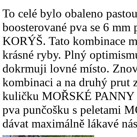
To celé bylo obaleno pasto
boosterované pva se 6 m
KORÝŠ. Tato kombinace mi 
krásné ryby. Plný optimismu
dokrmuji lovné místo. Zno
kombinaci a na druhý prut
kuličku MOŘSKÉ PANNY v 
pva punčošku s peletami
dávat maximálně lákavé nás