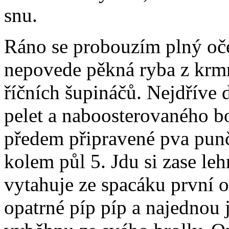
snu.
Ráno se probouzím plný oče
nepovede pěkná ryba z krmn
říčních šupináčů. Nejdříve 
pelet a naboosterovaného bo
předem připravené pva pun
kolem půl 5. Jdu si zase le
vytahuje ze spacáku první 
opatrné píp píp a najednou 