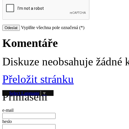
Vyplňte všechna pole označená (*)
Komentáře
Diskuze neobsahuje žádné 
Přeložit stránku
Přihlášení
Select Language
▼
e-mail
heslo