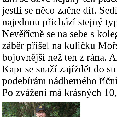
jestli se něco začne dít. Se
najednou přichází stejný ty
Nevěřícně se na sebe s kol
záběr přišel na kuličku Mo
bojovnější než ten z rána.
Kapr se snaží zajíždět do st
podebírám nádherného říční
Po zvážení má krásných 10,