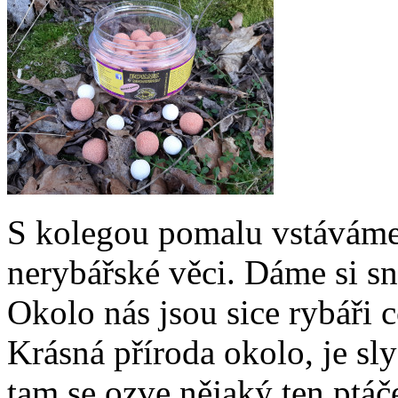
S kolegou pomalu vstáváme 
nerybářské věci. Dáme si sn
Okolo nás jsou sice rybáři c
Krásná příroda okolo, je sl
tam se ozve nějaký ten ptáč