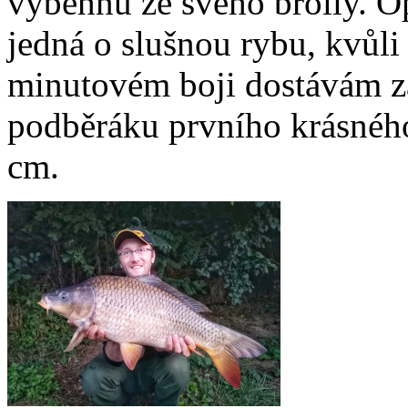
vyběhnu ze svého brolly. Op
jedná o slušnou rybu, kvůli
minutovém boji dostávám 
podběráku prvního krásného
cm.